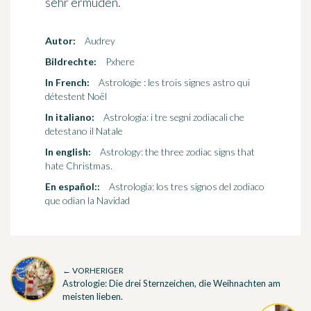
sehr ermüden.
Autor:
Audrey
Bildrechte:
Pxhere
In French:
Astrologie : les trois signes astro qui
détestent Noël
In italiano:
Astrologia: i tre segni zodiacali che
detestano il Natale
In english:
Astrology: the three zodiac signs that
hate Christmas.
En español::
Astrología: los tres signos del zodiaco
que odian la Navidad
← VORHERIGER
Astrologie: Die drei Sternzeichen, die Weihnachten am
meisten lieben.