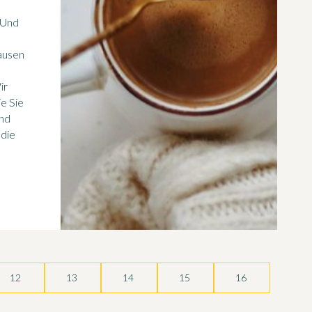
 Und
ausen
ir
e Sie
und
 die
12
13
14
15
16