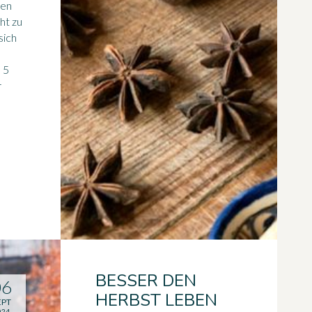
ben
ht zu
sich
 5
r
BESSER DEN
06
HERBST LEBEN
EPT
024