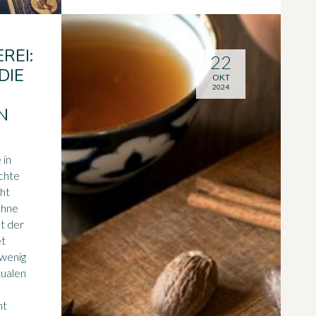
REI:
22
DIE
OKT
2024
N
 in
chte
cht
ohne
t der
et
 wenig
tualen
ht