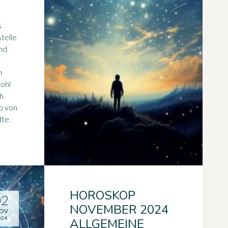
t
s
telle
nd
n
wohl
ch
ab von
dte.
HOROSKOP
02
NOVEMBER 2024
OV
024
ALLGEMEINE