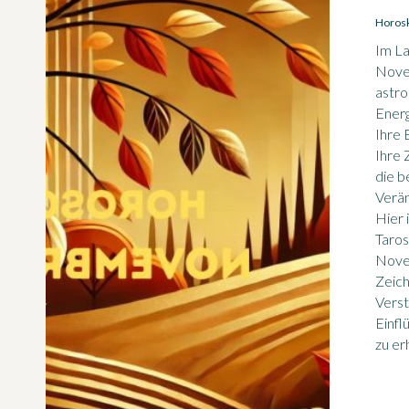
Horos
Im L
Novem
astro
Energ
Ihre 
Ihre 
die 
Verän
Hier 
Taro
Nove
Zeich
Verst
Einfl
zu er