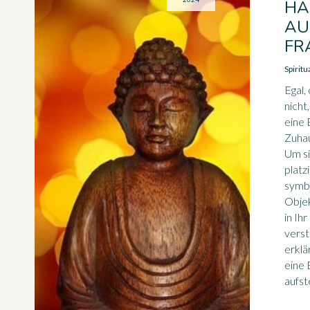
HA
AU
FR
Spiritua
Egal,
nicht
eine 
Zuha
Um si
platzi
symb
Objek
in Ih
verst
erklä
eine
aufste