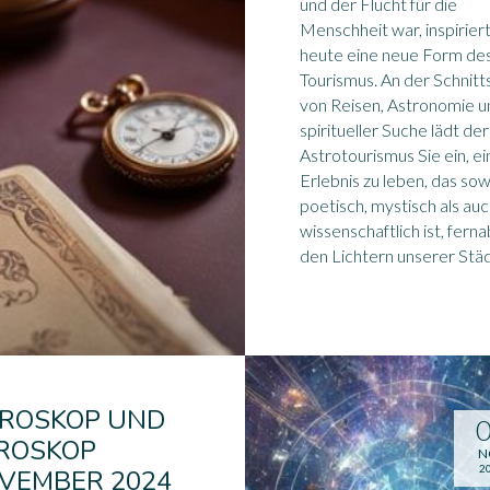
und der Flucht für die
Menschheit war, inspirier
heute eine neue Form de
Tourismus. An der Schnitts
von Reisen, Astronomie u
spiritueller Suche lädt der
Astrotourismus Sie ein, ei
Erlebnis zu leben, das so
poetisch, mystisch als au
wissenschaftlich ist, fern
den Lichtern unserer Stä
ROSKOP UND
ROSKOP
N
2
VEMBER 2024