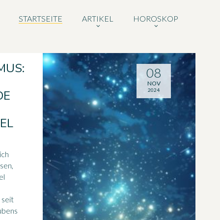
STARTSEITE
ARTIKEL
HOROSKOP
MUS:
08
NOV
2024
DE
EL
ich
ssen,
el
 seit
aubens