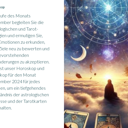
kop
aufe des Monats
ber begleiten Sie die
logischen und Tarot-
ien und ermutigen Sie,
Emotionen zu erkunden,
Ziele neu zu bewerten und
bevorstehenden
derungen zu akzeptieren.
ist unser Horoskop und
skop für den Monat
mber 2024 für jedes
en, um ein tiefgehendes
ändnis der astrologischen
üsse und der Tarotkarten
halten.