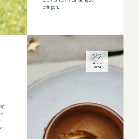
bringen.
22
AUG
2024
Tag
ie
n
ne