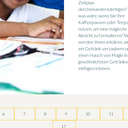
Zeitplan
durcheinanderzubringen?
was wäre, wenn Sie Ihre
Kaffeepausen oder Teep
nutzen, um eine magische
Absicht zu formulieren? W
werden Ihnen erklären, wi
ein Getränk verzaubern 
einen Hauch von Magie in
gewöhnlichsten Getränke
einfügen können.
6
7
8
9
10
11
17