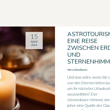
ASTROTOURIS
15
EINE REISE
NOV
2024
ZWISCHEN ER
UND
STERNENHIMM
Verschiedenes
Und was wäre, wenn Sie s
von den Sternen leiten la
um Ihr nächstes Urlaubszi
auszuwählen? Der
sternenklare Himmel, der
jeher eine Quelle des Gl