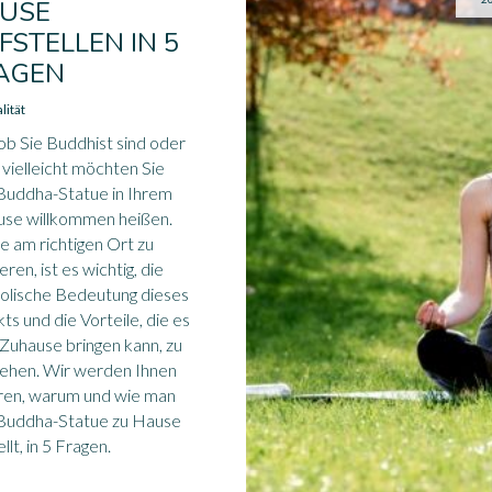
USE
FSTELLEN IN 5
AGEN
lität
 ob Sie Buddhist sind oder
, vielleicht möchten Sie
Buddha-Statue in Ihrem
use willkommen heißen.
e am richtigen Ort zu
eren, ist es wichtig, die
olische Bedeutung dieses
ts und die Vorteile, die es
r Zuhause bringen kann, zu
ehen. Wir werden Ihnen
ren, warum und wie man
 Buddha-Statue zu Hause
llt, in 5 Fragen.