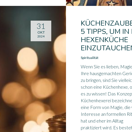
KÜCHENZAUBE
31
5 TIPPS, UM IN 
OKT
2024
HEXENKÜCHE
EINZUTAUCHE
Spiritualität
Wenn Sie es lieben, Magie
Ihre hausgemachten Geri
zu bringen, sind Sie viellei
schon eine Küchenhexe, 
es zu wissen! Das Konzep
Küchenhexerei bezeichn
eine Form von Magie, die
Interesse an formellen Ri
hat und eher im Alltag
praktiziert wird. Es beste