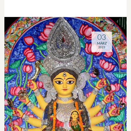
03
MÄRZ
2023