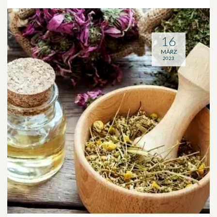
16
MÄRZ
2023