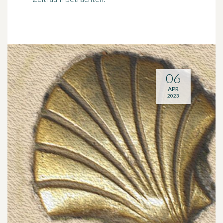
06
APR
2023