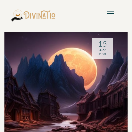
15
APR
2023