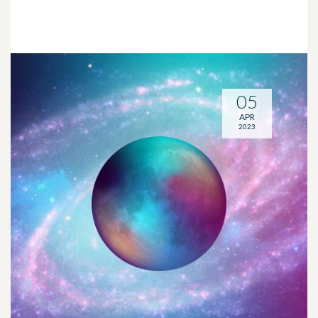
05
APR
2023