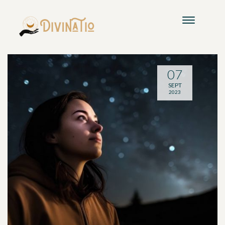
07
SEPT
2023